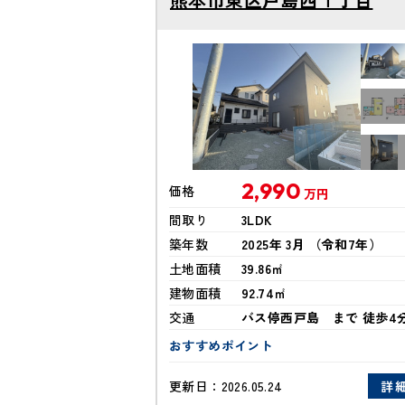
2,990
価格
万円
間取り
3LDK
築年数
2025年 3月 （令和7年）
土地面積
39.86㎡
建物面積
92.74㎡
交通
バス停西戸島 まで 徒歩4
おすすめポイント
更新日：
2026.05.24
詳