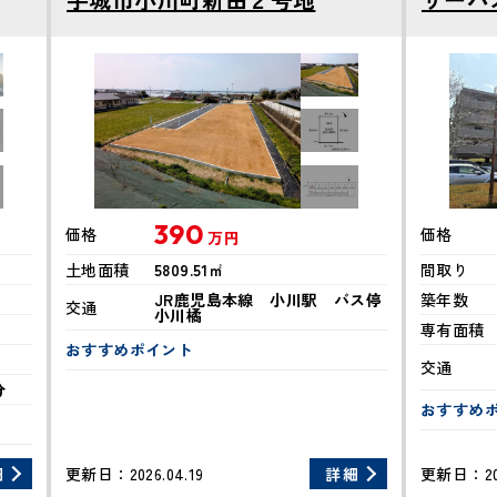
390
価格
価格
万円
土地面積
5809.51㎡
間取り
JR鹿児島本線 小川駅 バス停
築年数
交通
小川橘
専有面積
おすすめポイント
交通
分
おすすめ
細
更新日：
2026.04.19
詳細
更新日：
2