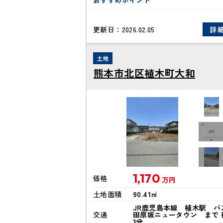
おすすめポイント
更新日：
2026.02.05
詳
土地
熊本市北区植木町大和
1,170
価格
万円
土地面積
90.41㎡
JR鹿児島本線 植木駅 バ
交通
田原坂ニュータウン まで 
3分