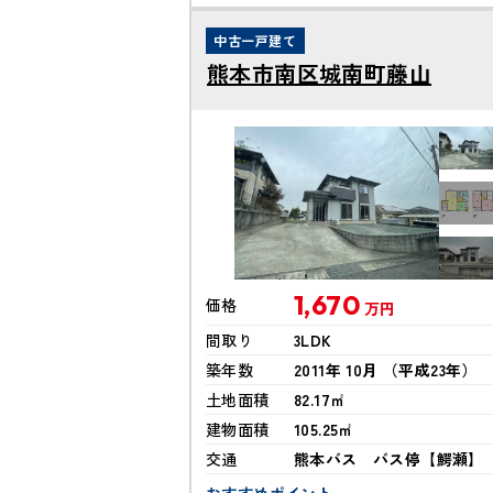
中古一戸建て
熊本市南区城南町藤山
1,670
価格
万円
間取り
3LDK
築年数
2011年 10月 （平成23年）
土地面積
82.17㎡
建物面積
105.25㎡
交通
熊本バス バス停【鰐瀬】