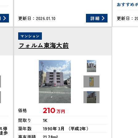
おすすめ
細
更新日：
2026.01.10
詳細
更新日：
2
マンション
フォルム東海大前
210
価格
万円
間取り
1K
ス停
築年数
1990年 3月 （平成2年）
徒歩
専有面積
21.78m²