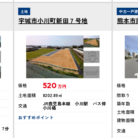
土地
中古一戸
宇城市小川町新田７号地
熊本市
520
価格
価格
万円
土地面積
8202.89㎡
間取り
JR鹿児島本線 小川駅 バス停
築年数
交通
小川橘
土地面積
おすすめポイント
建物面積
 7分
交通