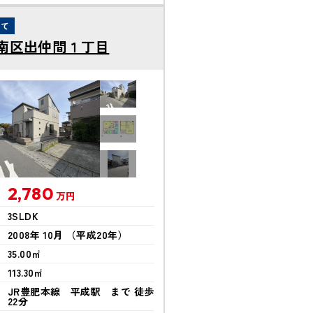
建て
南区出仲間１丁目
2,780
万円
3SLDK
2008年 10月 （平成20年）
35.00㎡
113.30㎡
JR豊肥本線 平成駅 まで 徒歩
22分