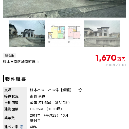
1,670
所在地
万円
熊本市南区城南町藤山
31.83坪
3LDK
物件概要
交通
熊本バス バス停【鰐瀬】 7分
接道状況
南側 公道
土地面積
公簿 271.65㎡ （82.17坪）
建物面積
105.25㎡ （31.83坪）
2011年 （平成23） 10月
築年数
築14年
建ぺい率
40%