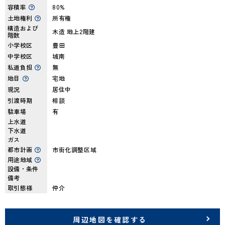
容積率
80%
土地権利
所有権
構造および
木造 地上2階建
階数
小学校区
豊田
中学校区
城南
私道負担
無
地目
宅地
現況
居住中
引渡時期
相談
駐車場
有
上水道
下水道
ガス
都市計画
市街化調整区域
用途地域
設備・条件
備考
取引態様
仲介
周辺地図を確認する